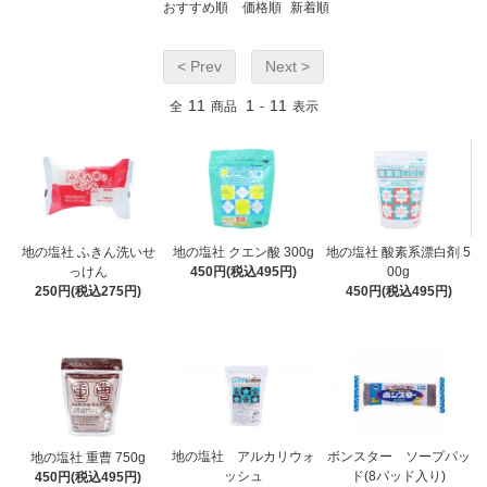
おすすめ順
価格順
新着順
< Prev
Next >
11
1
11
全
商品
-
表示
地の塩社 ふきん洗いせ
地の塩社 酸素系漂白剤 5
地の塩社 クエン酸 300g
っけん
00g
450円(税込495円)
250円(税込275円)
450円(税込495円)
地の塩社 アルカリウォ
ボンスター ソープパッ
地の塩社 重曹 750g
ッシュ
ド(8パッド入り)
450円(税込495円)