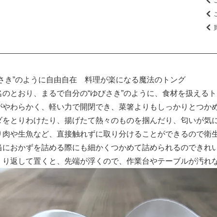
びさき”のように自由自在 料理が楽になる魔法のトング
名のとおり、まるで自分の“ゆびさき”のように、食材を扱える
がやわらかく、軽い力で開閉でき、菜箸よりもしっかりとつか
ダをとりわけたり、揚げたて熱々のものを掴んだり、匂いが気
り肉や生魚など、直接触れずに取り分けることができるので衛
当におかずを詰める際にも細かくつかめて詰められるのできれ
くり返して置くと、先端が浮くので、作業台やテーブルが汚れ