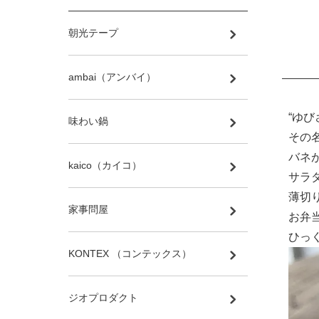
朝光テープ
ambai（アンバイ）
“ゆ
味わい鍋
その
バネ
kaico（カイコ）
サラ
薄切
家事問屋
お弁
ひっ
KONTEX （コンテックス）
ジオプロダクト