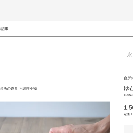
集記事
永
台所
ゆ
台所の道具
>
調理小物
49053
1,
定価 1