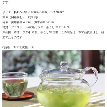
ます。
サイズ：幅155×奥行118×高95mm、口径 94mm
重量（個箱含む）：約330g
容量：実用容量 450ml、満水容量 520ml
材質：ガラスボール/耐熱ガラス、茶こし/ステンレス
原産国：本体・フタ/日本製、茶こし/中国製 この製品は日本で品質管理し、組
立てたものです。
□熱湯 OK □食洗機 OK