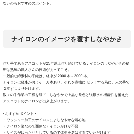
ないのもおすすめのポイント。
ナイロンのイメージを覆すしなやかさ
作り手であるアスコットが25年以上作り続けているナイロンのしなやかさの秘
密は熟練の職人さんの技術があってこそ。
一般的な綿素材の平織は、経糸が 2000 本～3000 本。
ナイロンは経糸がおよそ一万本あり、それを織機に セットする為に、人の手で
２本ずつより分けます。
数々の手作業の工程を経て、しなやかで上品な発色と強撥水の機能性を備えた
アスコットのナイロンが出来上がります。
<おすすめポイント>
・ワッシャー加工のナイロンによしなやかな着心地
・ナイロン製なので面倒なアイロンがけが不要
・サイズがゆったりとしているので体型を選ばず着ていただけます