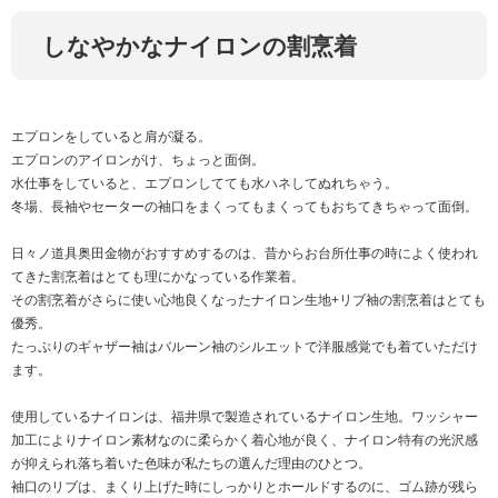
しなやかなナイロンの割烹着
エプロンをしていると肩が凝る。
エプロンのアイロンがけ、ちょっと面倒。
水仕事をしていると、エプロンしてても水ハネしてぬれちゃう。
冬場、長袖やセーターの袖口をまくってもまくってもおちてきちゃって面倒。
日々ノ道具奥田金物がおすすめするのは、昔からお台所仕事の時によく使われ
てきた割烹着はとても理にかなっている作業着。
その割烹着がさらに使い心地良くなったナイロン生地+リブ袖の割烹着はとても
優秀。
たっぷりのギャザー袖はバルーン袖のシルエットで洋服感覚でも着ていただけ
ます。
使用しているナイロンは、福井県で製造されているナイロン生地。ワッシャー
加工によりナイロン素材なのに柔らかく着心地が良く、ナイロン特有の光沢感
が抑えられ落ち着いた色味が私たちの選んだ理由のひとつ。
袖口のリブは、まくり上げた時にしっかりとホールドするのに、ゴム跡が残ら