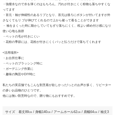
・強撥水なので水を弾くのはもちろん、汚れが付きにくく粉物も落ちやすくな
ってます
・首元・袖が伸縮性のあるリブとなり、首元は後ろにボタンが付いてますが外
さなくてもリ ブが伸びてくれるので上から被って着ることができます
・ 袖をまくった時に動かしていてもずり落ちにくく、程よい締め付け感になり
使い心地も抜群
・ペットの毛が付きにくい
・花粉の季節には、花粉が付きにくくパッと払うだけで落ちてくれます
<活用場所>
・お台所仕事に
・ペットのブラッシング時に
・ガーデニング作業に
・趣味の陶芸やDIY時に
私たちの実店舗でもこんな割烹着が欲しかった!っとのお声が多く、リピーター
の多いお品物のひとつです。
他には無い割烹時なので、贈り物にもおすすめです。
サイズ 着丈89㎝ / 身幅140㎝ / アームホール62㎝ / 肩幅64㎝ / 袖丈3