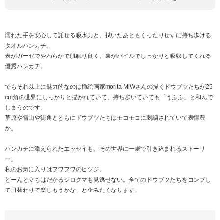
濡れた手を安心して託せる吸水力と、拭いたあともくったりせずに持ち歩ける
タオルハンカチ。
表がガーゼでやわらかで肌触り良く、裏がパイルでしっかりと吸収してくれる
優秀ハンカチ。
でもそれ以上に魅力的なのは挿絵画家morita MiWさんの描くドウブツたちが25
cm角の世界にしっかりと描かれていて、持ち歩いていても「うふふ」と和んで
しまうのです。
草原や雪山や街角とともにドウブツたちはモコモコに刺繍されていて表情豊
か。
ハンカチに添えられたエッセイも、その世界に一瞬で引き込まれるストーリ
ー。
私のお気に入りはフワフワのヒツジ。
どーんと立ちはだかるシロクマも見逃せない。全てのドウブツたちをコンプし
て日替わりで楽しもうかな、と企みたくなります。