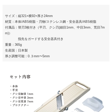
サイズ：縦321×横92×厚さ24mm
材質：本体/ABS樹脂・刃物/ステンレス鋼・安全器具/ABS樹脂
付属品：替刃3枚付き（平刃、クシ刃(細目1mm、中目3mm、荒目7m
m)）
指先をガードする安全器具付き
重量：365g
生産国：日本製
厚さ調整可能：0.３mm〜5mm