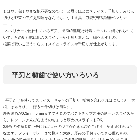
もはや、包丁やまな板不要なのでは、と思うほどにスライス、千切り、みじん
切りと野菜の下拵え調理をなんでもこなす道具「万能野菜調理器ベンリナ
ー」。
ベンリナーで使われている平刃、櫛歯(3種類)は特殊ステンレス鋼で作られて
いて、その切れ味は他のスライサーや千切り器とは一線を画すもの。
根菜で硬いこぼうすらスイスイとスライスや千切りが仕上がります。
平刃と櫛歯で使い方いろいろ
平刃だけを使ってスライス、キャベの千切り 櫛歯を合わせればにんじん、大
根、きゅうり、こぼうの千切りは簡単に。
厚み調節が0.3mm~5mmまでできるのでポテトチップス用の薄ーいスライスか
ら、レンコンきんぴらようのちょっと厚めのスライスもOK。
3種類の櫛歯を使い分ければ大根のツマからきんぴらごぼう、かき揚げ天ぷら、
なます、フライドポテトまで様々な太さ、厚みの千切りができる優れもの。
5mm角の拍子切りもサクッとカットできる調理器はベンリナーだからこそ。