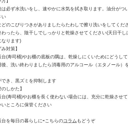
い方】
後は必ず水洗いをし、速やかに水気を拭き取ります。油分がつ
さい
などのこびりつきがありましたらたわしで擦り洗いをしてくだ
終わったら、陰干しでしっかりと乾燥させてください(天日干し
になります)
ずみ対策】
飯台(寿司桶)やお櫃の底板の隅は、乾燥しにくいためにどうし
用後、洗い終わりましたら消毒用のアルコール（エタノール）
ができ、黒ズミを抑制します
管のしかた】
飯台(寿司桶)やお櫃を長く使わない場合には、充分に乾燥させ
いいところに保管ください
飯台を毎日の暮らしに⇨こちらの
コラム
もどうぞ