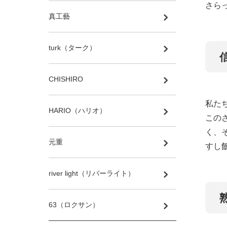
さら
真工藝
turk（ターク）
CHISHIRO
私た
HARIO（ハリオ）
この
く、
元重
すし
river light（リバーライト）
63（ロクサン）