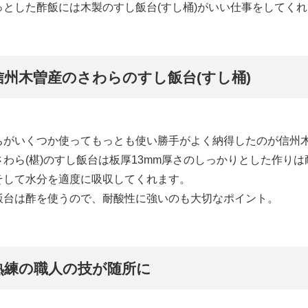
っとした酢飯には木製のすし飯台(すし桶)がいい仕事をしてく
信州木曽産のさわらのすし飯台(すし桶)
ちがいくつか使ってもっとも使い勝手がよく納得したのが信州
さわら(椹)のすし飯台は板厚13mm厚さのしっかりとした作り
そして水分を適度に吸収してくれます。
飯台は酢を使うので、耐酸性に強いのも大切なポイント。
熟練の職人の技が随所に