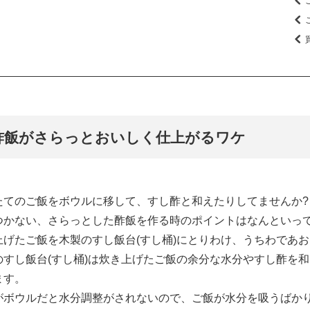
酢飯がさらっとおいしく仕上がるワケ
たてのご飯をボウルに移して、すし酢と和えたりしてませんか?
つかない、さらっとした酢飯を作る時のポイントはなんといっ
上げたご飯を木製のすし飯台(すし桶)にとりわけ、うちわであ
のすし飯台(すし桶)は炊き上げたご飯の余分な水分やすし酢を
ます。
がボウルだと水分調整がされないので、ご飯が水分を吸うばか