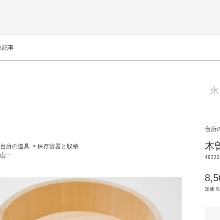
集記事
永
台所
木曽
台所の道具
>
保存容器と収納
山一
49332
8,
定価 8