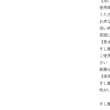
【洗
使用
くだ
お米
洗い
原因
【黒
すし
ご使
さい
殺菌
【保
すし
性が
すし