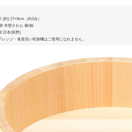
:(約) 27×8cm（約2合）
材:木曽さわら 箍/銅
:日本(長野)
子レンジ・食器洗い乾燥機はご使用になれません。