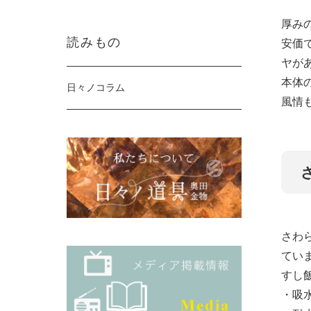
厚み
読みもの
安価
ヤが
本体
日々ノコラム
風情
さわ
てい
すし飯
・吸