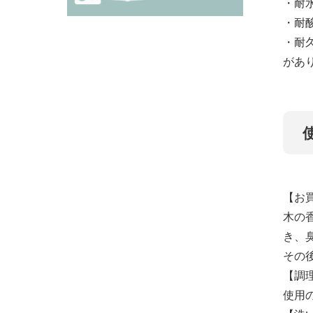
・耐
・耐
・耐
があ
【お
木の
き、
その
【調
使用