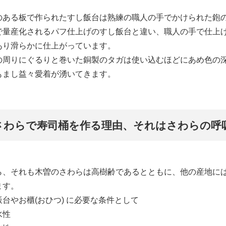
のある板で作られたすし飯台は熟練の職人の手でかけられた鉋
で量産化されるパフ仕上げのすし飯台と違い、職人の手で仕上
あり滑らかに仕上がっています。
の周りにぐるりと巻いた銅製のタガは使い込むほどにあめ色の
もまし益々愛着が湧いてきます。
さわらで寿司桶を作る理由、それはさわらの呼
ら、それも木曽のさわらは高樹齢であるとともに、他の産地に
ます。
台やお櫃(おひつ) に必要な条件として
水性