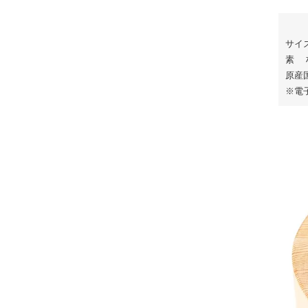
サイズ
素 
原産国
※電