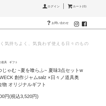
ログイン
カート(0)
お問い合わせ
く気持ちよく、気負わず使える日々のもの
の道具
ギフト
つじゃむ ~夏を喰らふ~ 夏味3点セットw
h WECK 創作ジャムsalz ×日々ノ道具奥
金物 オリジナルギフト
200円(税込3,520円)