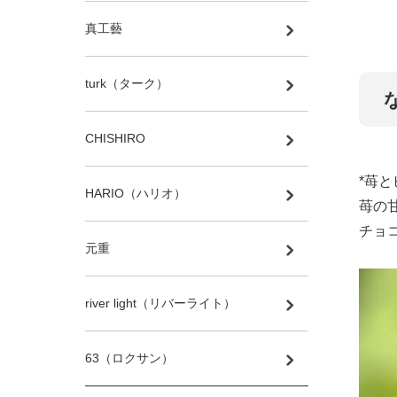
真工藝
turk（ターク）
CHISHIRO
*苺
HARIO（ハリオ）
苺の
チョ
元重
river light（リバーライト）
63（ロクサン）