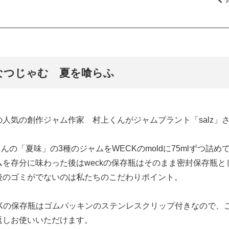
なつじゃむ 夏を喰らふ
の人気の創作ジャム作家 村上くんがジャムブラント「salz」
zさんの「夏味」の3種のジャムをWECKのmoldに75mlずつ詰
ムを存分に味わった後はweckの保存瓶はそのまま密封保存瓶
後のゴミがでないのは私たちのこだわりポイント。
CKの保存瓶はゴムパッキンのステンレスクリップ付きなので、
返しお使いいただけます。