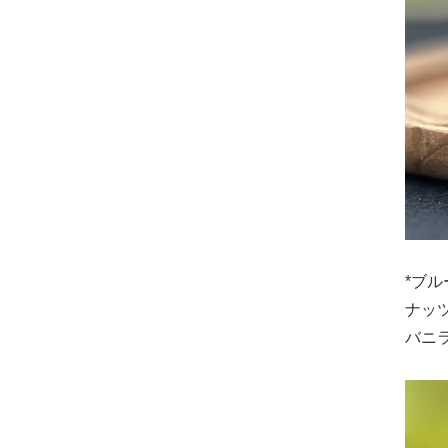
*ブ
ナッ
バニ