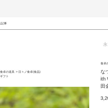
集記事
永
食卓
な
食卓の道具
>
日々ノ食卓(食品)
ギフト
it
田
3,