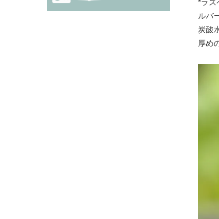
*ラ
ルバ
炭酸
厚め