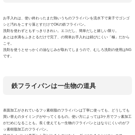
お手入れは、使い終わったまだ熱いうちのフライパンを流水下で束子でゴシゴ
シと汚れをこすり落とすだけでOKの鉄フライパン。
洗剤を使わずともすっきりきれい。エコだし、簡単だしと嬉しい限り。
あとは水滴をふきとるだけで完了、の簡単お手入れは錆びにくい「極」だから
こそ。
洗剤を使うとせっかくの油なじみが取れてしまうので、むしろ洗剤の使用はNG
です。
鉄フライパンは一生物の道具
表面加工がされているフッ素樹脂のフライパンは丁寧に使っても、どうしても
買い替えのタイミングがやってくるもの。使い方によっては3ケ月でフッ素加工
がだめになることも。長く使えても一生物のフライパンとはなりにくいのがフ
ッ素樹脂加工のフライパン。