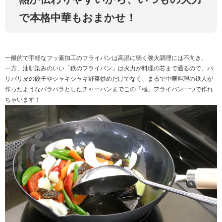
で本格中華もおまかせ！
一般的で手軽なフッ素加工のフライパンは高温に弱く強火調理には不向き。
一方、油馴染みのいい「鉄のフライパン」は火力が料理の芯まで通るので、パ
リパリ皮の餃子やシャキシャキ野菜炒めだけでなく、まるで中華料理の鉄人が
作ったようなパラパラとしたチャーハンまでこの「極」フライパン一つで作れ
ちゃいます！