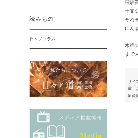
飛騨
干支
読みもの
それ
にん
日々ノコラム
木綿
まで
サイ
重 
原産