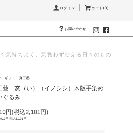
ログイン
カート(0)
お問い合わせ
く気持ちよく、気負わず使える日々のもの
い
ギフト
真工藝
工藝 亥（い）（イノシシ）木版手染め
いぐるみ
910円(税込2,101円)
,910円(税込2,101円)