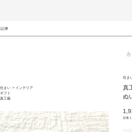
集記事
永
住ま
真
住まい
>
インテリア
ギフト
ぬ
真工藝
1,
定価 1