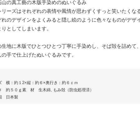
高山の真工藝の木版手染めのぬいぐるみ
シリーズはそれぞれの表情や風情が思わずくすっと笑いたくな
ぞれのデザインをよくみると隠し絵のように色々なものがデザ
まりとしてしまいます。
の生地に木版でひとつひとつ丁寧に手染めし、そば殻を詰めて
人の手で仕上げたぬいぐるみです。
ズ 横：約１2×縦：約６×奥行き：約６ｃｍ
さ 約５０ｇ素 材 生木綿, もみ殻（防虫処理済）
国 日本製